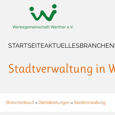
Zum Hauptinhalt springen
Zur Startseite springen
STARTSEITE
AKTUELLES
BRANCHEN
Stadtverwaltung in 
Branchenbuch
»
Dienstleistungen
»
Stadtverwaltung