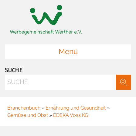
Zum Hauptinhalt springen
Zur Startseite springen
Menü
SUCHE
Suche
Branchenbuch
»
Ernährung und Gesundheit
»
Gemüse und Obst
»
EDEKA Voss KG