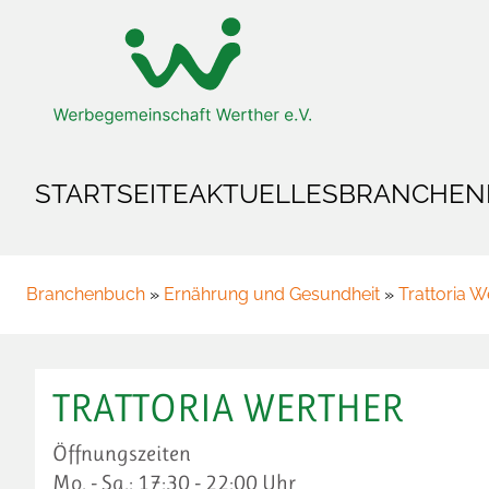
Zum Hauptinhalt springen
Zur Startseite springen
STARTSEITE
AKTUELLES
BRANCHEN
Branchenbuch
»
Ernährung und Gesundheit
»
Trattoria W
TRATTORIA WERTHER
Öffnungszeiten
Mo. - Sa.: 17:30 - 22:00 Uhr