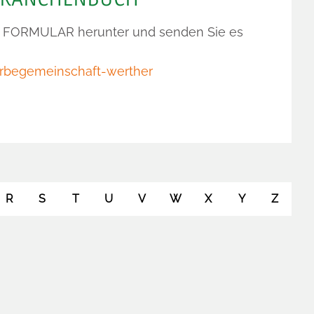
s
FORMULAR
herunter und senden Sie es
rbegemeinschaft-werther
R
S
T
U
V
W
X
Y
Z