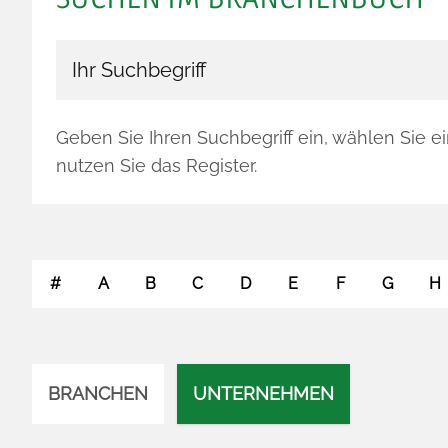
Branchenbuch durchsuchen
Geben Sie Ihren Suchbegriff ein, wählen Sie e
nutzen Sie das Register.
#
A
B
C
D
E
F
G
H
BRANCHEN
UNTERNEHMEN