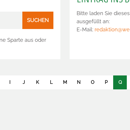
Bitte laden Sie diese
SUCHEN
ausgefüllt an:
E-Mail:
redaktion@we
ine Sparte aus oder
I
J
K
L
M
N
O
P
Q