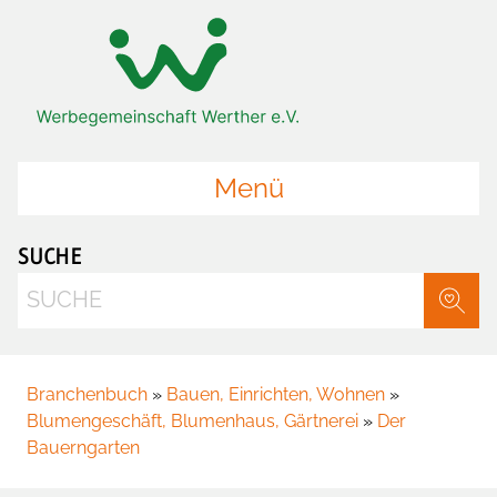
Zum Hauptinhalt springen
Zur Startseite springen
Menü
SUCHE
Suche
Branchenbuch
»
Bauen, Einrichten, Wohnen
»
Blumengeschäft, Blumenhaus, Gärtnerei
»
Der
Bauerngarten