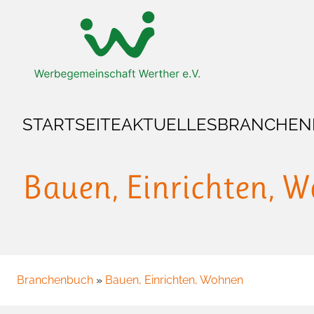
Zum Hauptinhalt springen
Zur Startseite springen
STARTSEITE
AKTUELLES
BRANCHEN
Bauen, Einrichten, 
Branchenbuch
»
Bauen, Einrichten, Wohnen