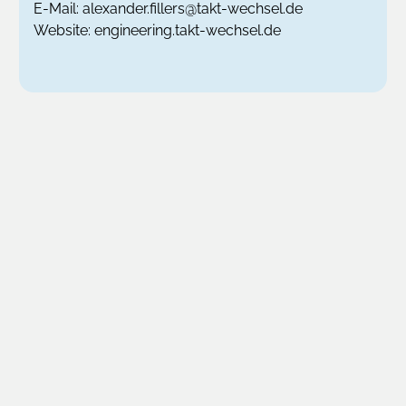
E-Mail:
alexander.fillers@takt-wechsel.de
Website:
engineering.takt-wechsel.de