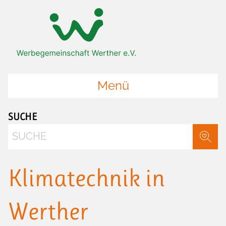
Zum Hauptinhalt springen
Zur Startseite springen
Menü
SUCHE
Suche
Klimatechnik in
Werther