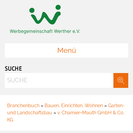
Zum Hauptinhalt springen
Zur Startseite springen
Menü
SUCHE
Suche
Branchenbuch
»
Bauen, Einrichten, Wohnen
»
Garten-
und Landschaftsbau
»
v. Chamier+Mauth GmbH & Co.
KG