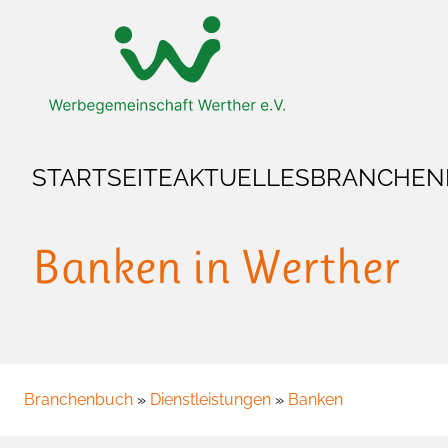
Zum Hauptinhalt springen
Zur Startseite springen
STARTSEITE
AKTUELLES
BRANCHEN
Banken in Werther
Branchenbuch
»
Dienstleistungen
»
Banken