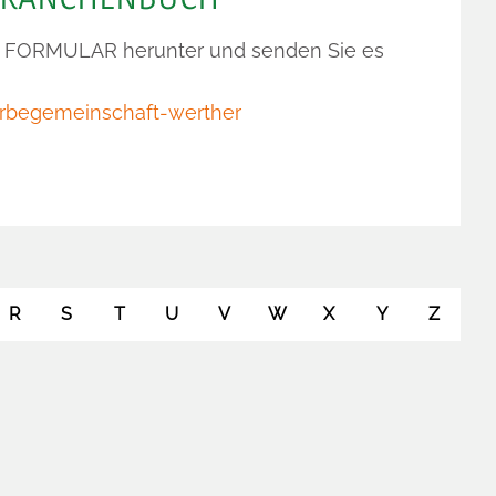
s
FORMULAR
herunter und senden Sie es
rbegemeinschaft-werther
R
S
T
U
V
W
X
Y
Z