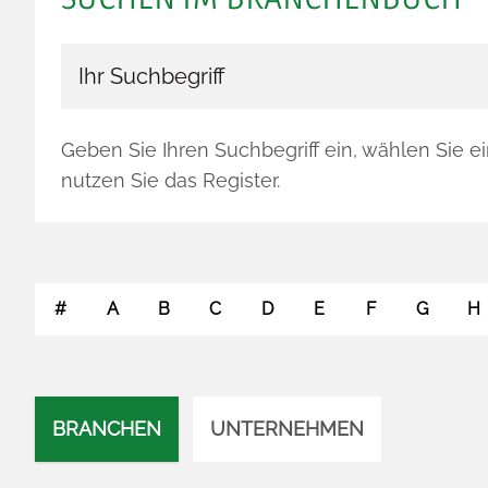
Branchenbuch durchsuchen
Geben Sie Ihren Suchbegriff ein, wählen Sie e
nutzen Sie das Register.
#
A
B
C
D
E
F
G
H
BRANCHEN
UNTERNEHMEN