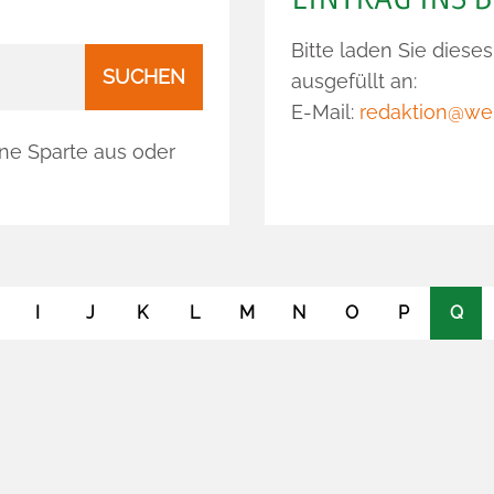
Bitte laden Sie diese
SUCHEN
ausgefüllt an:
E-Mail:
redaktion@we
ine Sparte aus oder
I
J
K
L
M
N
O
P
Q